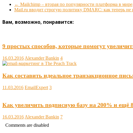
←
Mailchimp – вторая по популярности платформа в мире
Mail.ru вводит строгую политику DMARC: как теперь не 
Вам, возможно, понравится:
9 простых способов, которые помогут увеличит
16.03.2016
Alexander Bankin
4
Как составить идеальное транзакционное пись
11.03.2016
EmailExpert
3
Как увеличить подписную базу на 200% и ещё 
16.03.2016
Alexander Bankin
7
Comments are disabled