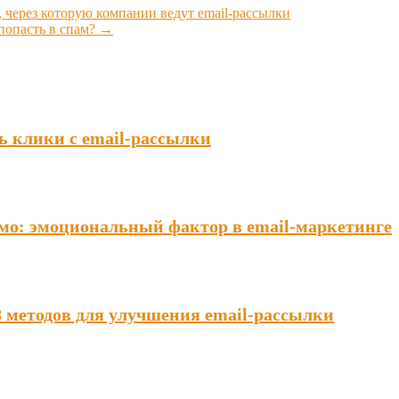
, через которую компании ведут email-рассылки
попасть в спам?
→
ь клики с email-рассылки
мо: эмоциональный фактор в email-маркетинге
8 методов для улучшения email-рассылки