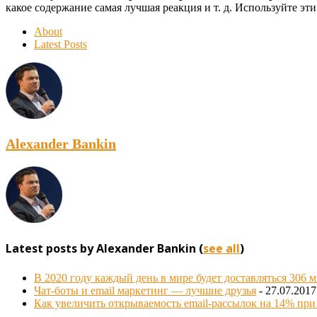
какое содержание самая лучшая реакция и т. д. Используйте э
About
Latest Posts
Alexander Bankin
Latest posts by Alexander Bankin
(
see all
)
В 2020 году каждый день в мире будет доставляться 306 
Чат-боты и email маркетинг — лучшие друзья
- 27.07.2017
Как увеличить открываемость email-рассылок на 14% пр