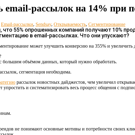
ь email-рассылок на 14% при 
Email-рассылки
,
Sendsay
,
Открываемость
,
Сегментирование
м, что 55% опрошенных компаний получают 10% про
егментацию в email-рассылках. Что они упускают?
егментирование может улучшить конверсию на 355% и увеличить 
?
 с большим объёмом данных, который нужно обработать.
рассылок, сегментация необходима.
ратегию
рассылок новостных дайджестов, чем увеличил открыва
т упростить и систематизировать весь процесс общения с подпис
инам.
брендов не понимают основные мотивы и потребности своих кл
ссылок.