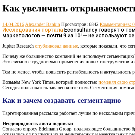
Как увеличить открываемост
14.04.2016
Alexander Bankin
Просмотров: 6842
Комментариев: 0
Исследования портала
Econsultancy говорят о то
маркетологов — почти 9 из 10! — не используют с
Jupiter Research
опубликовал данные
, которые показали, что с
Почему же большинство компаний не использует сегментацию
Это связано с трудностями применения новых инструментов и
Тем не менее, чтобы повысить рентабельность и актуальность 
Возьмём New York Times, который полностью
поменял свою ст
Сегодня пользователь завален контентом. Сегментация помогае
Как и зачем создавать сегментацию
Таргетированная рассылка работает лучше по нескольким прич
Неоднородность листа подписки
Согласно опросу Edelmann Group, подавляющее большинство 
отказались од подписки из-за неинтересных и неактуальных ра